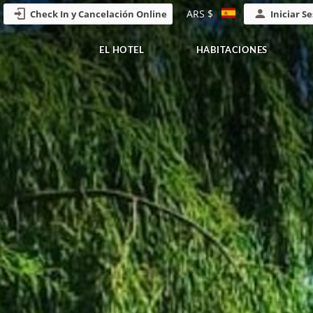
ARS $
Check In y Cancelación Online
Iniciar S
EL HOTEL
HABITACIONES