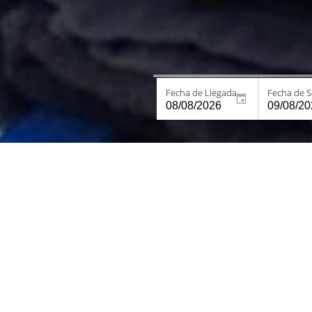
Fecha de Llegada
Fecha de S
Bienvenido a
Redil del Paraís
ᴘᴏꜱᴀᴅᴀ & ꜱᴘᴀ •