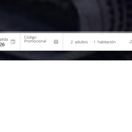
Código
alida
Promocional
2
adultos
•
1
habitación
o •